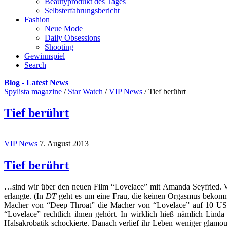
Beautyprodukt des Tages
Selbsterfahrungsbericht
Fashion
Neue Mode
Daily Obsessions
Shooting
Gewinnspiel
Search
Blog - Latest News
Spylista magazine
/
Star Watch
/
VIP News
/
Tief berührt
Tief berührt
VIP News
7. August 2013
Tief berührt
…sind wir über den neuen Film “Lovelace” mit Amanda Seyfried. Wa
erlangte. (In
DT
geht es um eine Frau, die keinen Orgasmus bekommt,
Macher von “Deep Throat” die Macher von “Lovelace” auf 10 US 
“Lovelace” rechtlich ihnen gehört. In wirklich hieß nämlich 
Halsakrobatik schockierte. Danach verlief ihr Leben weniger glamour