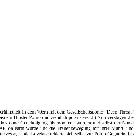
Berühmtheit in dem 70ern mit dem Gesellschaftsporno “Deep Throat”
si ein Hipster-Porno und ziemlich polarisierend.) Nun verklagen die
l-Films ohne Genehmigung übernommen wurden und selbst der Name
TAR on earth wurde und die Frauenbewegung mit ihrer Mund- und
exzesse, Linda Lovelace erklärte sich selbst zur Porno-Gegnerin, bis