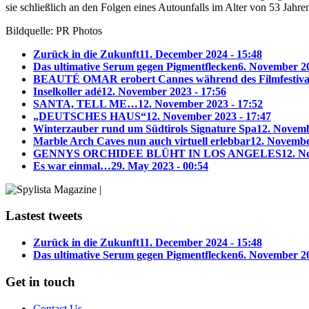
sie schließlich an den Folgen eines Autounfalls im Alter von 53 Jahren
Bildquelle: PR Photos
Zurück in die Zukunft
11. December 2024 - 15:48
Das ultimative Serum gegen Pigmentflecken
6. November 20
BEAUTÉ OMAR erobert Cannes während des Filmfestiva
Inselkoller adé
12. November 2023 - 17:56
SANTA, TELL ME…
12. November 2023 - 17:52
„DEUTSCHES HAUS“
12. November 2023 - 17:47
Winterzauber rund um Südtirols Signature Spa
12. Novemb
Marble Arch Caves nun auch virtuell erlebbar
12. Novembe
GENNYS ORCHIDEE BLÜHT IN LOS ANGELES
12. N
Es war einmal…
29. May 2023 - 00:54
Lastest tweets
Zurück in die Zukunft
11. December 2024 - 15:48
Das ultimative Serum gegen Pigmentflecken
6. November 20
Get in touch
Contact Us