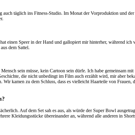
ing auch täglich ins Fitness-Studio. Im Monat der Vorproduktion und d
r.
t einen Speer in der Hand und gallopiert mir hinterher, während ich v
aus dem Sattel.
er Mensch sein müsse, kein Cartoon sein dürfe. Ich habe gemeinsam m
eschichte, die nicht unbedingt im Film auch erzählt wird, mir aber beka
. Wir kamen zu dem Schluss, dass es vielleicht Haarteile von Frauen, d
n?
ächerlich. Auf dem Set sah es aus, als würde der Super Bowl ausgetra
rere Kleidungsstücke übereinander an, während alle anderen in Shorts