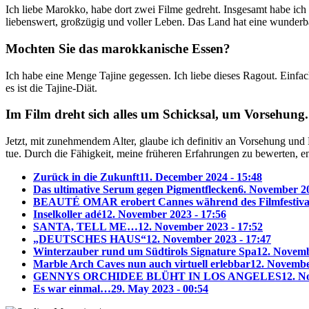
Ich liebe Marokko, habe dort zwei Filme gedreht. Insgesamt habe ich
liebenswert, großzügig und voller Leben. Das Land hat eine wunderb
Mochten Sie das marokkanische Essen?
Ich habe eine Menge Tajine gegessen. Ich liebe dieses Ragout. Einfac
es ist die Tajine-Diät.
Im Film dreht sich alles um Schicksal, um Vorsehung
Jetzt, mit zunehmendem Alter, glaube ich definitiv an Vorsehung und
tue. Durch die Fähigkeit, meine früheren Erfahrungen zu bewerten, e
Zurück in die Zukunft
11. December 2024 - 15:48
Das ultimative Serum gegen Pigmentflecken
6. November 20
BEAUTÉ OMAR erobert Cannes während des Filmfestiva
Inselkoller adé
12. November 2023 - 17:56
SANTA, TELL ME…
12. November 2023 - 17:52
„DEUTSCHES HAUS“
12. November 2023 - 17:47
Winterzauber rund um Südtirols Signature Spa
12. Novemb
Marble Arch Caves nun auch virtuell erlebbar
12. Novembe
GENNYS ORCHIDEE BLÜHT IN LOS ANGELES
12. N
Es war einmal…
29. May 2023 - 00:54