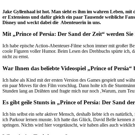
Jake Gyllenhaal ist hot. Man sieht es ihm im wahren Leben, mit d
er Extensions und dafür gleich ein paar Tausende weibliche Fans
Disney und weckt dabei die Abenteuerin in uns.
Mit „Prince of Persia: Der Sand der Zeit“ werden Sie 
Ich habe epische Action-Abenteuer-Filme schon immer mit großer Bege
coole Figuren voller Humor. Beim Lesen des Drehbuchs spürte ich, dass
nicht zu ernst.
War Ihnen das beliebte Videospiel „Prince of Persia
Ich habe als Kind mit der ersten Version des Games gespielt und wäh
ein paar Moves für den Film vorschlug. Dann holte ich die Stuntmänn
Stunden lang an Drähten und fragte mich nur noch ‚Warum, zum Teuf
Es gibt geile Stunts in „Prince of Persia: Der Sand d
Ich bin selbst ein sehr aktiver Mensch, deshalb liebte ich es natürlic
ich Parkour lernen musste. Ich hatte das Glück, David Belle kennen 
springen. Nichts wird hier vorgetäuscht, wir haben alles auch wirklich