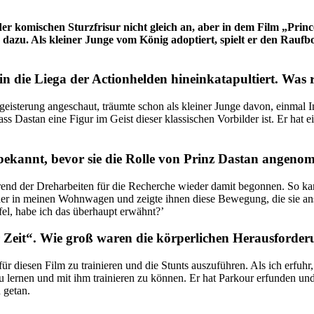
er komischen Sturzfrisur nicht gleich an, aber in dem Film „Prince
 dazu. Als kleiner Junge vom König adoptiert, spielt er den Raufb
in die Liega der Actionhelden hineinkatapultiert. Was 
isterung angeschaut, träumte schon als kleiner Junge davon, einmal I
 Dastan eine Figur im Geist dieser klassischen Vorbilder ist. Er hat e
“ bekannt, bevor sie die Rolle von Prinz Dastan angen
rend der Dreharbeiten für die Recherche wieder damit begonnen. So ka
er in meinen Wohnwagen und zeigte ihnen diese Bewegung, die sie ansc
el, habe ich das überhaupt erwähnt?’
er Zeit“. Wie groß waren die körperlichen Herausforder
h, für diesen Film zu trainieren und die Stunts auszuführen. Als ich erfu
zu lernen und mit ihm trainieren zu können. Er hat Parkour erfunden un
 getan.