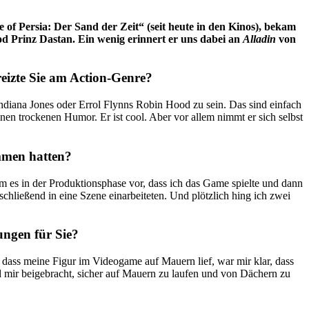
 of Persia: Der Sand der Zeit“ (seit heute in den Kinos), bekam
od Prinz Dastan. Ein wenig erinnert er uns dabei an
Alladin
von
reizte Sie am Action-Genre?
ndiana Jones oder Errol Flynns Robin Hood zu sein. Das sind einfach
inen trockenen Humor. Er ist cool. Aber vor allem nimmt er sich selbst
ommen hatten?
m es in der Produktionsphase vor, dass ich das Game spielte und dann
hließend in eine Szene einarbeiteten. Und plötzlich hing ich zwei
ungen für Sie?
hr, dass meine Figur im Videogame auf Mauern lief, war mir klar, dass
d mir beigebracht, sicher auf Mauern zu laufen und von Dächern zu