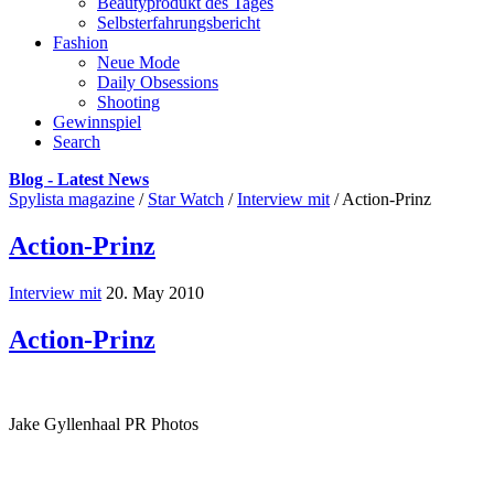
Beautyprodukt des Tages
Selbsterfahrungsbericht
Fashion
Neue Mode
Daily Obsessions
Shooting
Gewinnspiel
Search
Blog - Latest News
Spylista magazine
/
Star Watch
/
Interview mit
/
Action-Prinz
Action-Prinz
Interview mit
20. May 2010
Action-Prinz
Jake Gyllenhaal PR Photos