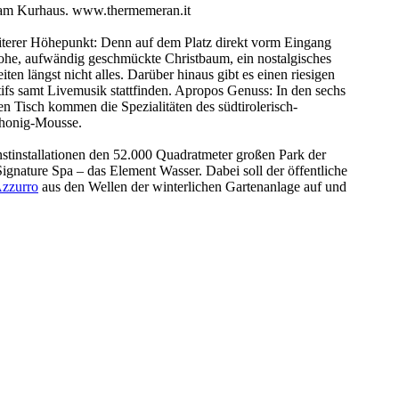
w am Kurhaus. www.thermemeran.it
terer Höhepunkt: Denn auf dem Platz direkt vorm Eingang
hohe, aufwändig geschmückte Christbaum, ein nostalgisches
en längst nicht alles. Darüber hinaus gibt es einen riesigen
ifs samt Livemusik stattfinden. Apropos Genuss: In den sechs
n Tisch kommen die Spezialitäten des südtirolerisch-
dhonig-Mousse.
installationen den 52.000 Quadratmeter großen Park der
gnature Spa – das Element Wasser. Dabei soll der öffentliche
Azzurro
aus den Wellen der winterlichen Gartenanlage auf und