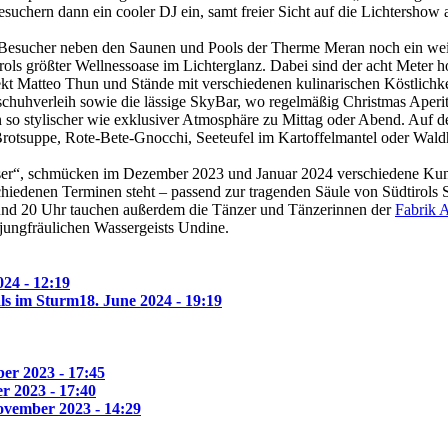
uchern dann ein cooler DJ ein, samt freier Sicht auf die Lichtersho
-Besucher neben den Saunen und Pools der Therme Meran noch ein wei
rols größter Wellnessoase im Lichterglanz. Dabei sind der acht Meter 
kt Matteo Thun und Stände mit verschiedenen kulinarischen Köstlichkeit
schuhverleih sowie die lässige SkyBar, wo regelmäßig Christmas Aperit
 so stylischer wie exklusiver Atmosphäre zu Mittag oder Abend. Auf de
rotsuppe, Rote-Bete-Gnocchi, Seeteufel im Kartoffelmantel oder Wal
er“, schmücken im Dezember 2023 und Januar 2024 verschiedene Kunst
iedenen Terminen steht – passend zur tragenden Säule von Südtirols Si
 und 20 Uhr tauchen außerdem die Tänzer und Tänzerinnen der
Fabrik 
 jungfräulichen Wassergeists Undine.
24 - 12:19
ls im Sturm
18. June 2024 - 19:19
er 2023 - 17:45
r 2023 - 17:40
ovember 2023 - 14:29