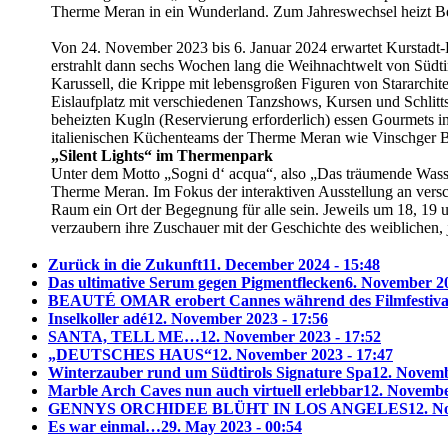
Therme Meran in ein Wunderland. Zum Jahreswechsel heizt Bes
Von 24. November 2023 bis 6. Januar 2024 erwartet Kurstadt
erstrahlt dann sechs Wochen lang die Weihnachtwelt von Südti
Karussell, die Krippe mit lebensgroßen Figuren von Stararchite
Eislaufplatz mit verschiedenen Tanzshows, Kursen und Schlitt
beheizten Kugln (Reservierung erforderlich) essen Gourmets in
italienischen Küchenteams der Therme Meran wie Vinschger B
„Silent Lights“ im Thermenpark
Unter dem Motto „Sogni d‘ acqua“, also „Das träumende Wass
Therme Meran. Im Fokus der interaktiven Ausstellung an versch
Raum ein Ort der Begegnung für alle sein. Jeweils um 18, 19
verzaubern ihre Zuschauer mit der Geschichte des weiblichen,
Zurück in die Zukunft
11. December 2024 - 15:48
Das ultimative Serum gegen Pigmentflecken
6. November 20
BEAUTÉ OMAR erobert Cannes während des Filmfestiva
Inselkoller adé
12. November 2023 - 17:56
SANTA, TELL ME…
12. November 2023 - 17:52
„DEUTSCHES HAUS“
12. November 2023 - 17:47
Winterzauber rund um Südtirols Signature Spa
12. Novemb
Marble Arch Caves nun auch virtuell erlebbar
12. Novembe
GENNYS ORCHIDEE BLÜHT IN LOS ANGELES
12. N
Es war einmal…
29. May 2023 - 00:54