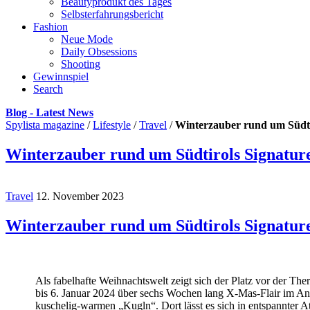
Beautyprodukt des Tages
Selbsterfahrungsbericht
Fashion
Neue Mode
Daily Obsessions
Shooting
Gewinnspiel
Search
Blog - Latest News
Spylista magazine
/
Lifestyle
/
Travel
/
Winterzauber rund um Südti
Winterzauber rund um Südtirols Signatur
Travel
12. November 2023
Winterzauber rund um Südtirols Signatur
Als fabelhafte Weihnachtswelt zeigt sich der Platz vor der 
bis 6. Januar 2024 über sechs Wochen lang X-Mas-Flair im Ange
kuschelig-warmen „Kugln“. Dort lässt es sich in entspannter 