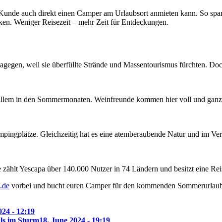
der Kunde auch direkt einen Camper am Urlaubsort anmieten kann. So spar
en. Weniger Reisezeit – mehr Zeit für Entdeckungen.
e dagegen, weil sie überfüllte Strände und Massentourismus fürchten. D
 allem in den Sommermonaten. Weinfreunde kommen hier voll und ganz 
mpingplätze. Gleichzeitig hat es eine atemberaubende Natur und im Ver
zählt Yescapa über 140.000 Nutzer in 74 Ländern und besitzt eine Rei
.de
vorbei und bucht euren Camper für den kommenden Sommerurlaub
24 - 12:19
ls im Sturm
18. June 2024 - 19:19