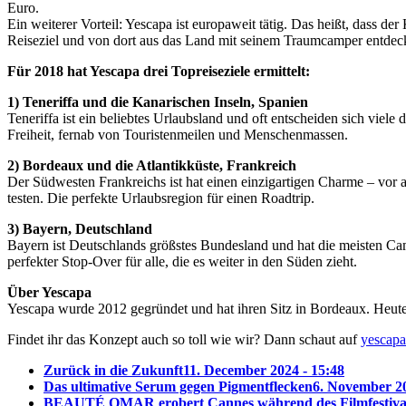
Euro.
Ein weiterer Vorteil: Yescapa ist europaweit tätig. Das heißt, dass 
Reiseziel und von dort aus das Land mit seinem Traumcamper entdeck
Für 2018 hat Yescapa drei Topreiseziele ermittelt:
1) Teneriffa und die Kanarischen Inseln, Spanien
Teneriffa ist ein beliebtes Urlaubsland und oft entscheiden sich viel
Freiheit, fernab von Touristenmeilen und Menschenmassen.
2) Bordeaux und die Atlantikküste, Frankreich
Der Südwesten Frankreichs ist hat einen einzigartigen Charme – vor
testen. Die perfekte Urlaubsregion für einen Roadtrip.
3) Bayern, Deutschland
Bayern ist Deutschlands größstes Bundesland und hat die meisten Ca
perfekter Stop-Over für alle, die es weiter in den Süden zieht.
Über Yescapa
Yescapa wurde 2012 gegründet und hat ihren Sitz in Bordeaux. Heute 
Findet ihr das Konzept auch so toll wie wir? Dann schaut auf
yescapa
Zurück in die Zukunft
11. December 2024 - 15:48
Das ultimative Serum gegen Pigmentflecken
6. November 20
BEAUTÉ OMAR erobert Cannes während des Filmfestiva