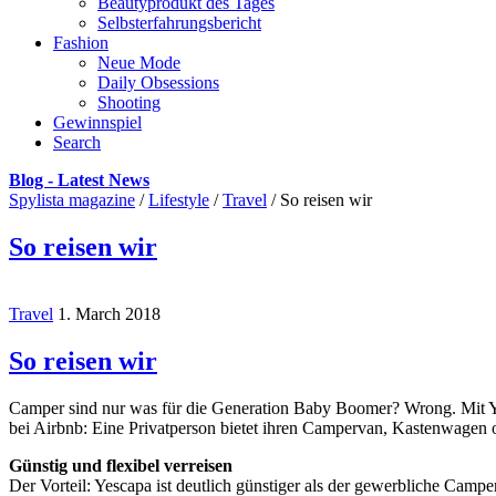
Beautyprodukt des Tages
Selbsterfahrungsbericht
Fashion
Neue Mode
Daily Obsessions
Shooting
Gewinnspiel
Search
Blog - Latest News
Spylista magazine
/
Lifestyle
/
Travel
/
So reisen wir
So reisen wir
Travel
1. March 2018
So reisen wir
Camper sind nur was für die Generation Baby Boomer? Wrong. Mit Ye
bei Airbnb: Eine Privatperson bietet ihren Campervan, Kastenwagen 
Günstig und flexibel verreisen
Der Vorteil: Yescapa ist deutlich günstiger als der gewerbliche Cam