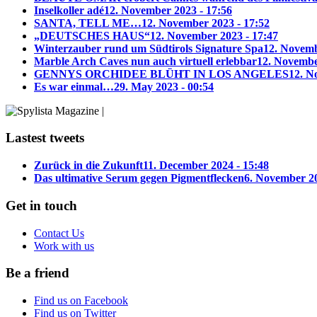
Inselkoller adé
12. November 2023 - 17:56
SANTA, TELL ME…
12. November 2023 - 17:52
„DEUTSCHES HAUS“
12. November 2023 - 17:47
Winterzauber rund um Südtirols Signature Spa
12. Novemb
Marble Arch Caves nun auch virtuell erlebbar
12. Novembe
GENNYS ORCHIDEE BLÜHT IN LOS ANGELES
12. N
Es war einmal…
29. May 2023 - 00:54
Lastest tweets
Zurück in die Zukunft
11. December 2024 - 15:48
Das ultimative Serum gegen Pigmentflecken
6. November 20
Get in touch
Contact Us
Work with us
Be a friend
Find us on Facebook
Find us on Twitter