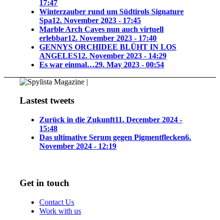
17:47
Winterzauber rund um Südtirols Signature
Spa
12. November 2023 - 17:45
Marble Arch Caves nun auch virtuell
erlebbar
12. November 2023 - 17:40
GENNYS ORCHIDEE BLÜHT IN LOS
ANGELES
12. November 2023 - 14:29
Es war einmal…
29. May 2023 - 00:54
Lastest tweets
Zurück in die Zukunft
11. December 2024 -
15:48
Das ultimative Serum gegen Pigmentflecken
6.
November 2024 - 12:19
Get in touch
Contact Us
Work with us