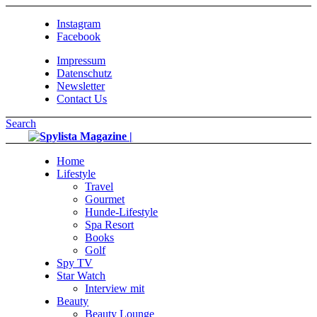
Instagram
Facebook
Impressum
Datenschutz
Newsletter
Contact Us
Search
Home
Lifestyle
Travel
Gourmet
Hunde-Lifestyle
Spa Resort
Books
Golf
Spy TV
Star Watch
Interview mit
Beauty
Beauty Lounge