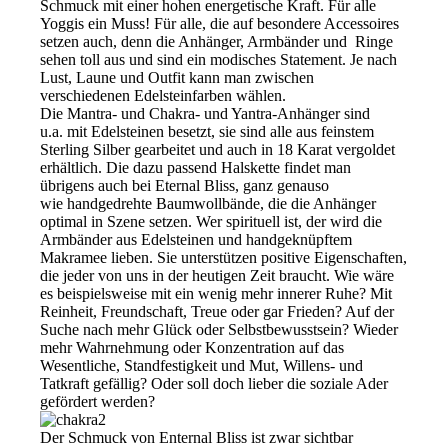
Schmuck mit einer hohen energetische Kraft. Für alle
Yoggis ein Muss! Für alle, die auf besondere Accessoires
setzen auch, denn die Anhänger, Armbänder und Ringe
sehen toll aus und sind ein modisches Statement. Je nach
Lust, Laune und Outfit kann man zwischen
verschiedenen Edelsteinfarben wählen.
Die Mantra- und Chakra- und Yantra-Anhänger sind
u.a. mit Edelsteinen besetzt, sie sind alle aus feinstem
Sterling Silber gearbeitet und auch in 18 Karat vergoldet
erhältlich. Die dazu passend Halskette findet man
übrigens auch bei Eternal Bliss, ganz genauso
wie handgedrehte Baumwollbände, die die Anhänger
optimal in Szene setzen. Wer spirituell ist, der wird die
Armbänder aus Edelsteinen und handgeknüpftem
Makramee lieben. Sie unterstützen positive Eigenschaften,
die jeder von uns in der heutigen Zeit braucht. Wie wäre
es beispielsweise mit ein wenig mehr innerer Ruhe? Mit
Reinheit, Freundschaft, Treue oder gar Frieden? Auf der
Suche nach mehr Glück oder Selbstbewusstsein? Wieder
mehr Wahrnehmung oder Konzentration auf das
Wesentliche, Standfestigkeit und Mut, Willens- und
Tatkraft gefällig? Oder soll doch lieber die soziale Ader
gefördert werden?
Der Schmuck von Enternal Bliss ist zwar sichtbar