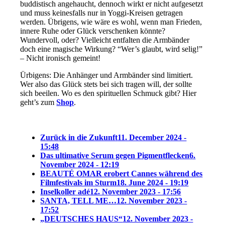
buddistisch angehaucht, dennoch wirkt er nicht aufgesetzt
und muss keinesfalls nur in Yoggi-Kreisen getragen
werden. Übrigens, wie wäre es wohl, wenn man Frieden,
innere Ruhe oder Glück verschenken könnte?
Wundervoll, oder? Vielleicht entfalten die Armbänder
doch eine magische Wirkung? “Wer’s glaubt, wird selig!”
– Nicht ironisch gemeint!
Ürbigens: Die Anhänger und Armbänder sind limitiert.
Wer also das Glück stets bei sich tragen will, der sollte
sich beeilen. Wo es den spirituellen Schmuck gibt? Hier
geht’s zum
Shop
.
Zurück in die Zukunft
11. December 2024 -
15:48
Das ultimative Serum gegen Pigmentflecken
6.
November 2024 - 12:19
BEAUTÉ OMAR erobert Cannes während des
Filmfestivals im Sturm
18. June 2024 - 19:19
Inselkoller adé
12. November 2023 - 17:56
SANTA, TELL ME…
12. November 2023 -
17:52
„DEUTSCHES HAUS“
12. November 2023 -