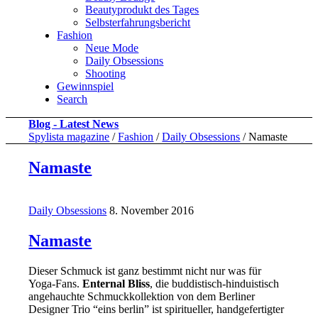
Beautyprodukt des Tages
Selbsterfahrungsbericht
Fashion
Neue Mode
Daily Obsessions
Shooting
Gewinnspiel
Search
Blog - Latest News
Spylista magazine
/
Fashion
/
Daily Obsessions
/
Namaste
Namaste
Daily Obsessions
8. November 2016
Namaste
Dieser Schmuck ist ganz bestimmt nicht nur was für
Yoga-Fans.
Enternal Bliss
, die buddistisch-hinduistisch
angehauchte Schmuckkollektion von dem Berliner
Designer Trio “eins berlin” ist spiritueller, handgefertigter