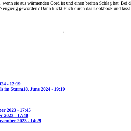
, wenn sie aus wärmenden Cord ist und einen breiten Schlag hat. Bei der
Neugierig geworden? Dann klickt Euch durch das Lookbook und lasst E
24 - 12:19
ls im Sturm
18. June 2024 - 19:19
er 2023 - 17:45
r 2023 - 17:40
ovember 2023 - 14:29