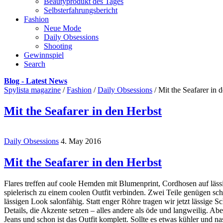
Beautyprodukt des Tages
Selbsterfahrungsbericht
Fashion
Neue Mode
Daily Obsessions
Shooting
Gewinnspiel
Search
Blog - Latest News
Spylista magazine
/
Fashion
/
Daily Obsessions
/
Mit the Seafarer in 
Mit the Seafarer in den Herbst
Daily Obsessions
4. May 2016
Mit the Seafarer in den Herbst
Flares treffen auf coole Hemden mit Blumenprint, Cordhosen auf lässi
spielerisch zu einem coolen Outfit verbinden. Zwei Teile genügen s
lässigen Look salonfähig. Statt enger Röhre tragen wir jetzt lässige 
Details, die Akzente setzen – alles andere als öde und langweilig. Abe
Jeans und schon ist das Outfit komplett. Sollte es etwas kühler und 