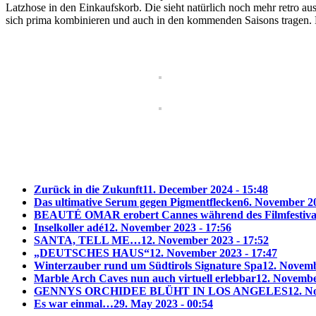
Latzhose in den Einkaufskorb. Die sieht natürlich noch mehr retro aus
sich prima kombinieren und auch in den kommenden Saisons tragen. 
Zurück in die Zukunft
11. December 2024 - 15:48
Das ultimative Serum gegen Pigmentflecken
6. November 20
BEAUTÉ OMAR erobert Cannes während des Filmfestiva
Inselkoller adé
12. November 2023 - 17:56
SANTA, TELL ME…
12. November 2023 - 17:52
„DEUTSCHES HAUS“
12. November 2023 - 17:47
Winterzauber rund um Südtirols Signature Spa
12. Novemb
Marble Arch Caves nun auch virtuell erlebbar
12. Novembe
GENNYS ORCHIDEE BLÜHT IN LOS ANGELES
12. N
Es war einmal…
29. May 2023 - 00:54