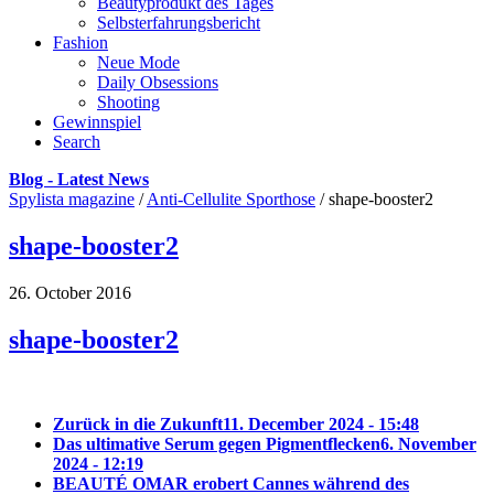
Beautyprodukt des Tages
Selbsterfahrungsbericht
Fashion
Neue Mode
Daily Obsessions
Shooting
Gewinnspiel
Search
Blog - Latest News
Spylista magazine
/
Anti-Cellulite Sporthose
/
shape-booster2
shape-booster2
26. October 2016
shape-booster2
Zurück in die Zukunft
11. December 2024 - 15:48
Das ultimative Serum gegen Pigmentflecken
6. November
2024 - 12:19
BEAUTÉ OMAR erobert Cannes während des