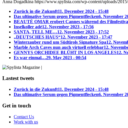
Anna Dogadkina
https://www.spylista.com/wp-content/uploads/2015
Zurück in die Zukunft
11. December 2024 - 15:48
Das ultimative Serum gegen Pigmentflecken
6. November 20
BEAUTÉ OMAR erobert Cannes während des Filmfestiva
Inselkoller adé
12. November 2023 - 17:56
SANTA, TELL ME…
12. November 2023 - 17:52
„DEUTSCHES HAUS“
12. November 2023 - 17:47
Winterzauber rund um Südtirols Signature Spa
12. Novemb
Marble Arch Caves nun auch virtuell erlebbar
12. Novembe
GENNYS ORCHIDEE BLÜHT IN LOS ANGELES
12. N
Es war einmal…
29. May 2023 - 00:54
Lastest tweets
Zurück in die Zukunft
11. December 2024 - 15:48
Das ultimative Serum gegen Pigmentflecken
6. November 20
Get in touch
Contact Us
Work with us