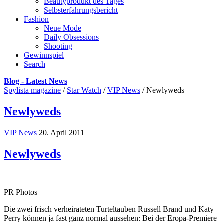
Beautyprodukt des Tages
Selbsterfahrungsbericht
Fashion
Neue Mode
Daily Obsessions
Shooting
Gewinnspiel
Search
Blog - Latest News
Spylista magazine
/
Star Watch
/
VIP News
/
Newlyweds
Newlyweds
VIP News
20. April 2011
Newlyweds
PR Photos
Die zwei frisch verheirateten Turteltauben Russell Brand und Katy
Perry können ja fast ganz normal aussehen: Bei der Eropa-Premiere