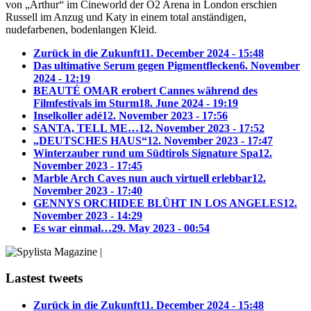
von „Arthur“ im Cineworld der O2 Arena in London erschien
Russell im Anzug und Katy in einem total anständigen,
nudefarbenen, bodenlangen Kleid.
Zurück in die Zukunft
11. December 2024 - 15:48
Das ultimative Serum gegen Pigmentflecken
6. November
2024 - 12:19
BEAUTÉ OMAR erobert Cannes während des
Filmfestivals im Sturm
18. June 2024 - 19:19
Inselkoller adé
12. November 2023 - 17:56
SANTA, TELL ME…
12. November 2023 - 17:52
„DEUTSCHES HAUS“
12. November 2023 - 17:47
Winterzauber rund um Südtirols Signature Spa
12.
November 2023 - 17:45
Marble Arch Caves nun auch virtuell erlebbar
12.
November 2023 - 17:40
GENNYS ORCHIDEE BLÜHT IN LOS ANGELES
12.
November 2023 - 14:29
Es war einmal…
29. May 2023 - 00:54
Lastest tweets
Zurück in die Zukunft
11. December 2024 - 15:48