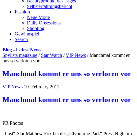
Beautyprodukt des Tages
Selbsterfahrungsbericht
Fashion
Neue Mode
Daily Obsessions
Shooting
Gewinnspiel
Search
Blog - Latest News
Spylista magazine
/
Star Watch
/
VIP News
/
Manchmal kommt er
uns so verloren vor
Manchmal kommt er uns so verloren vor
VIP News
10. February 2011
Manchmal kommt er uns so verloren vor
PR Photos
„Lost“-Star Matthew Fox bei der „Clybourne Park“ Press Night im