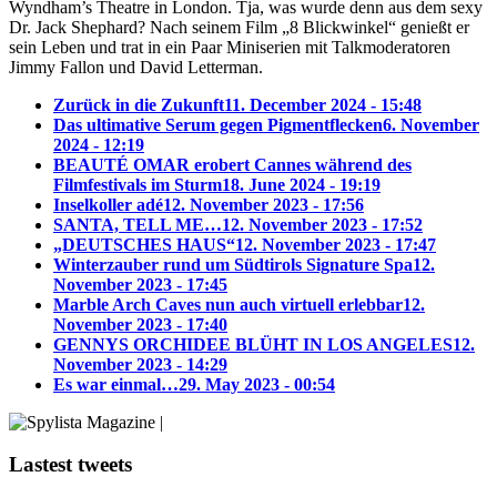
Wyndham’s Theatre in London. Tja, was wurde denn aus dem sexy
Dr. Jack Shephard? Nach seinem Film „8 Blickwinkel“ genießt er
sein Leben und trat in ein Paar Miniserien mit Talkmoderatoren
Jimmy Fallon und David Letterman.
Zurück in die Zukunft
11. December 2024 - 15:48
Das ultimative Serum gegen Pigmentflecken
6. November
2024 - 12:19
BEAUTÉ OMAR erobert Cannes während des
Filmfestivals im Sturm
18. June 2024 - 19:19
Inselkoller adé
12. November 2023 - 17:56
SANTA, TELL ME…
12. November 2023 - 17:52
„DEUTSCHES HAUS“
12. November 2023 - 17:47
Winterzauber rund um Südtirols Signature Spa
12.
November 2023 - 17:45
Marble Arch Caves nun auch virtuell erlebbar
12.
November 2023 - 17:40
GENNYS ORCHIDEE BLÜHT IN LOS ANGELES
12.
November 2023 - 14:29
Es war einmal…
29. May 2023 - 00:54
Lastest tweets