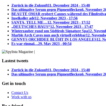
Zurück in die Zukunft
11. December 2024 - 15:48
Das ultimative Serum gegen Pigmentflecken
6. November 20
BEAUTÉ OMAR erobert Cannes während des Filmfestiva
Inselkoller adé
12. November 2023 - 17:56
SANTA, TELL ME…
12. November 2023 - 17:52
„DEUTSCHES HAUS“
12. November 2023 - 17:47
Winterzauber rund um Südtirols Signature Spa
12. Novemb
Marble Arch Caves nun auch virtuell erlebbar
12. Novembe
GENNYS ORCHIDEE BLÜHT IN LOS ANGELES
12. N
Es war einmal…
29. May 2023 - 00:54
Lastest tweets
Zurück in die Zukunft
11. December 2024 - 15:48
Das ultimative Serum gegen Pigmentflecken
6. November 20
Get in touch
Contact Us
Work with us
Be a friend