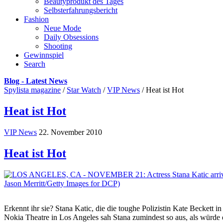
Beautyprodukt des Tages
Selbsterfahrungsbericht
Fashion
Neue Mode
Daily Obsessions
Shooting
Gewinnspiel
Search
Blog - Latest News
Spylista magazine
/
Star Watch
/
VIP News
/
Heat ist Hot
Heat ist Hot
VIP News
22. November 2010
Heat ist Hot
Erkennt ihr sie? Stana Katic, die die toughe Polizistin Kate Beckett
Nokia Theatre in Los Angeles sah Stana zumindest so aus, als würde 