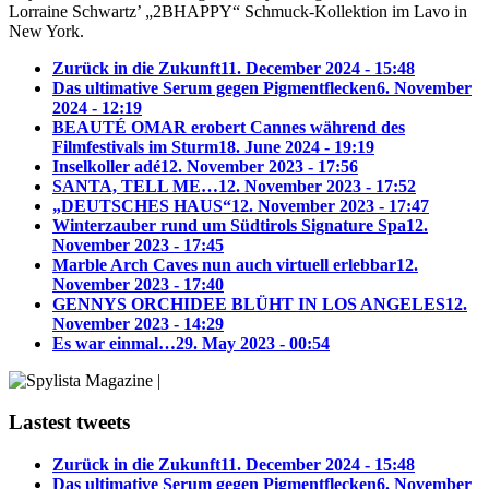
Lorraine Schwartz’ „2BHAPPY“ Schmuck-Kollektion im Lavo in
New York.
Zurück in die Zukunft
11. December 2024 - 15:48
Das ultimative Serum gegen Pigmentflecken
6. November
2024 - 12:19
BEAUTÉ OMAR erobert Cannes während des
Filmfestivals im Sturm
18. June 2024 - 19:19
Inselkoller adé
12. November 2023 - 17:56
SANTA, TELL ME…
12. November 2023 - 17:52
„DEUTSCHES HAUS“
12. November 2023 - 17:47
Winterzauber rund um Südtirols Signature Spa
12.
November 2023 - 17:45
Marble Arch Caves nun auch virtuell erlebbar
12.
November 2023 - 17:40
GENNYS ORCHIDEE BLÜHT IN LOS ANGELES
12.
November 2023 - 14:29
Es war einmal…
29. May 2023 - 00:54
Lastest tweets
Zurück in die Zukunft
11. December 2024 - 15:48
Das ultimative Serum gegen Pigmentflecken
6. November