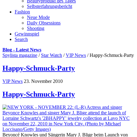
Beautyprodukt des Tages
Selbsterfahrungsbericht
Fashion
Neue Mode
Daily Obsessions
Shooting
Gewinnspiel
Search
Blog - Latest News
Spylista magazine
/
Star Watch
/
VIP News
/
Happy-Schmuck-Party
Happy-Schmuck-Party
VIP News
23. November 2010
Happy-Schmuck-Party
Beyoncé Knowles und Sängerin Mary J. Blige beim Launch von