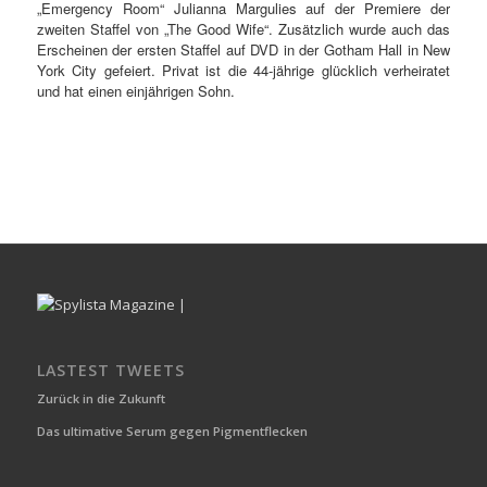
„Emergency Room“ Julianna Margulies auf der Premiere der
zweiten Staffel von „The Good Wife“. Zusätzlich wurde auch das
Erscheinen der ersten Staffel auf DVD in der Gotham Hall in New
York City gefeiert. Privat ist die 44-jährige glücklich verheiratet
und hat einen einjährigen Sohn.
LASTEST TWEETS
Zurück in die Zukunft
Das ultimative Serum gegen Pigmentflecken