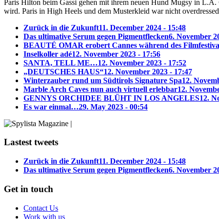
Paris Hilton beim Gassi gehen mit ihrem neuen Hund Mugsy in L.A. Ga
wird. Paris in High Heels und dem Musterkleid war nicht overdresse
Zurück in die Zukunft
11. December 2024 - 15:48
Das ultimative Serum gegen Pigmentflecken
6. November 20
BEAUTÉ OMAR erobert Cannes während des Filmfestiva
Inselkoller adé
12. November 2023 - 17:56
SANTA, TELL ME…
12. November 2023 - 17:52
„DEUTSCHES HAUS“
12. November 2023 - 17:47
Winterzauber rund um Südtirols Signature Spa
12. Novemb
Marble Arch Caves nun auch virtuell erlebbar
12. Novembe
GENNYS ORCHIDEE BLÜHT IN LOS ANGELES
12. N
Es war einmal…
29. May 2023 - 00:54
Lastest tweets
Zurück in die Zukunft
11. December 2024 - 15:48
Das ultimative Serum gegen Pigmentflecken
6. November 20
Get in touch
Contact Us
Work with us