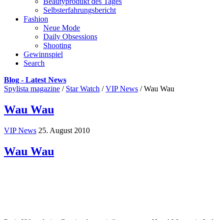
Beautyprodukt des Tages
Selbsterfahrungsbericht
Fashion
Neue Mode
Daily Obsessions
Shooting
Gewinnspiel
Search
Blog - Latest News
Spylista magazine
/
Star Watch
/
VIP News
/
Wau Wau
Wau Wau
VIP News
25. August 2010
Wau Wau