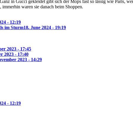
nz in Gucci gekleidet gibt sich der Mops fast so lässig wie Paris, w
d, immerhin waren sie danach beim Shoppen.
24 - 12:19
ls im Sturm
18. June 2024 - 19:19
er 2023 - 17:45
r 2023 - 17:40
ovember 2023 - 14:29
24 - 12:19