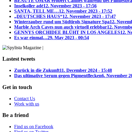
BEAUTÉ OMAR erobert Cannes während des Filmfestiva
Inselkoller adé
12. November 2023 - 17:56
SANTA, TELL ME…
12. November 2023 - 17:52
„DEUTSCHES HAUS“
12. November 2023 - 17:47
Winterzauber rund um Südtirols Signature Spa
12. Novemb
Marble Arch Caves nun auch virtuell erlebbar
12. Novembe
GENNYS ORCHIDEE BLÜHT IN LOS ANGELES
12. N
Es war einmal…
29. May 2023 - 00:54
Lastest tweets
Zurück in die Zukunft
11. December 2024 - 15:48
Das ultimative Serum gegen Pigmentflecken
6. November 20
Get in touch
Contact Us
Work with us
Be a friend
Find us on Facebook
Find us on Twitter