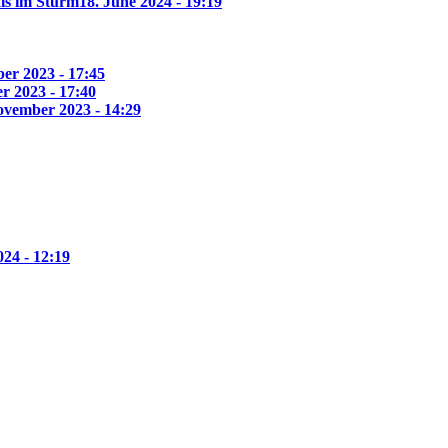
ls im Sturm
18. June 2024 - 19:19
er 2023 - 17:45
r 2023 - 17:40
ovember 2023 - 14:29
24 - 12:19