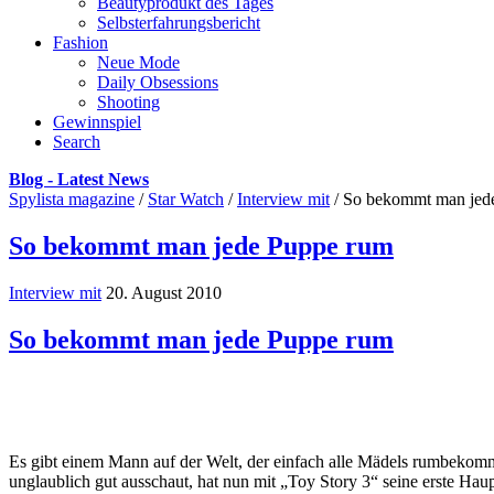
Beautyprodukt des Tages
Selbsterfahrungsbericht
Fashion
Neue Mode
Daily Obsessions
Shooting
Gewinnspiel
Search
Blog - Latest News
Spylista magazine
/
Star Watch
/
Interview mit
/
So bekommt man jed
So bekommt man jede Puppe rum
Interview mit
20. August 2010
So bekommt man jede Puppe rum
Es gibt einem Mann auf der Welt, der einfach alle Mädels rumbekommt
unglaublich gut ausschaut, hat nun mit „Toy Story 3“ seine erste Hau