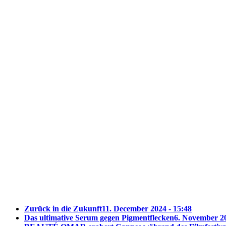
Zurück in die Zukunft
11. December 2024 - 15:48
Das ultimative Serum gegen Pigmentflecken
6. November 20