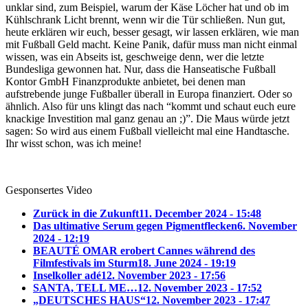
unklar sind, zum Beispiel, warum der Käse Löcher hat und ob im
Kühlschrank Licht brennt, wenn wir die Tür schließen. Nun gut,
heute erklären wir euch, besser gesagt, wir lassen erklären, wie man
mit Fußball Geld macht. Keine Panik, dafür muss man nicht einmal
wissen, was ein Abseits ist, geschweige denn, wer die letzte
Bundesliga gewonnen hat. Nur, dass die Hanseatische Fußball
Kontor GmbH Finanzprodukte anbietet, bei denen man
aufstrebende junge Fußballer überall in Europa finanziert. Oder so
ähnlich. Also für uns klingt das nach “kommt und schaut euch eure
knackige Investition mal ganz genau an ;)”. Die Maus würde jetzt
sagen: So wird aus einem Fußball vielleicht mal eine Handtasche.
Ihr wisst schon, was ich meine!
Gesponsertes Video
Zurück in die Zukunft
11. December 2024 - 15:48
Das ultimative Serum gegen Pigmentflecken
6. November
2024 - 12:19
BEAUTÉ OMAR erobert Cannes während des
Filmfestivals im Sturm
18. June 2024 - 19:19
Inselkoller adé
12. November 2023 - 17:56
SANTA, TELL ME…
12. November 2023 - 17:52
„DEUTSCHES HAUS“
12. November 2023 - 17:47