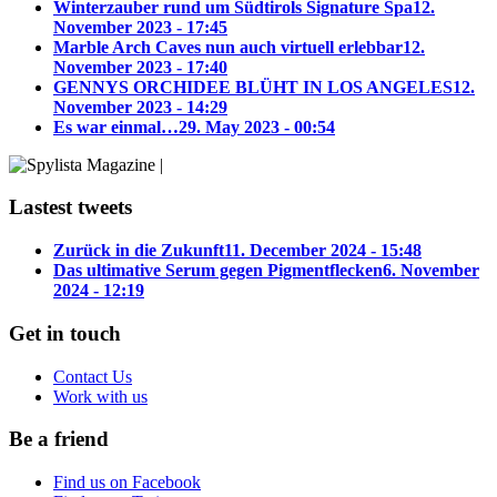
Winterzauber rund um Südtirols Signature Spa
12.
November 2023 - 17:45
Marble Arch Caves nun auch virtuell erlebbar
12.
November 2023 - 17:40
GENNYS ORCHIDEE BLÜHT IN LOS ANGELES
12.
November 2023 - 14:29
Es war einmal…
29. May 2023 - 00:54
Lastest tweets
Zurück in die Zukunft
11. December 2024 - 15:48
Das ultimative Serum gegen Pigmentflecken
6. November
2024 - 12:19
Get in touch
Contact Us
Work with us
Be a friend
Find us on Facebook