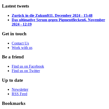
Lastest tweets
Zurück in die Zukunft
11. December 2024 - 15:48
Das ultimative Serum gegen Pigmentflecken
6. November
2024 - 12:19
Get in touch
Contact Us
Work with us
Be a friend
Find us on Facebook
Find us on Twitter
Up to date
Newsletter
RSS Feed
Bookmarks