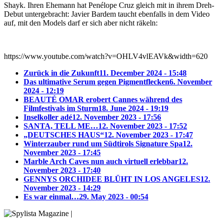
Shayk. Ihren Ehemann hat Penélope Cruz gleich mit in ihrem Dreh-
Debut untergebracht: Javier Bardem taucht ebenfalls in dem Video
auf, mit den Models darf er sich aber nicht räkeln:
https://www.youtube.com/watch?v=OHLV4vlEAVk&width=620
Zurück in die Zukunft
11. December 2024 - 15:48
Das ultimative Serum gegen Pigmentflecken
6. November
2024 - 12:19
BEAUTÉ OMAR erobert Cannes während des
Filmfestivals im Sturm
18. June 2024 - 19:19
Inselkoller adé
12. November 2023 - 17:56
SANTA, TELL ME…
12. November 2023 - 17:52
„DEUTSCHES HAUS“
12. November 2023 - 17:47
Winterzauber rund um Südtirols Signature Spa
12.
November 2023 - 17:45
Marble Arch Caves nun auch virtuell erlebbar
12.
November 2023 - 17:40
GENNYS ORCHIDEE BLÜHT IN LOS ANGELES
12.
November 2023 - 14:29
Es war einmal…
29. May 2023 - 00:54