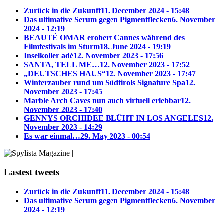
Zurück in die Zukunft
11. December 2024 - 15:48
Das ultimative Serum gegen Pigmentflecken
6. November
2024 - 12:19
BEAUTÉ OMAR erobert Cannes während des
Filmfestivals im Sturm
18. June 2024 - 19:19
Inselkoller adé
12. November 2023 - 17:56
SANTA, TELL ME…
12. November 2023 - 17:52
„DEUTSCHES HAUS“
12. November 2023 - 17:47
Winterzauber rund um Südtirols Signature Spa
12.
November 2023 - 17:45
Marble Arch Caves nun auch virtuell erlebbar
12.
November 2023 - 17:40
GENNYS ORCHIDEE BLÜHT IN LOS ANGELES
12.
November 2023 - 14:29
Es war einmal…
29. May 2023 - 00:54
Lastest tweets
Zurück in die Zukunft
11. December 2024 - 15:48
Das ultimative Serum gegen Pigmentflecken
6. November
2024 - 12:19