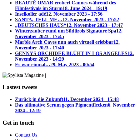
BEAUTÉ OMAR erobert Cannes während des
Filmfestivals im Sturm
18. June 2024 - 19:19
Inselkoller adé
12. November 2023 - 17:56
SANTA, TELL ME…
12. November 2023 - 17:52
„DEUTSCHES HAUS“
12. November 2023 - 17:47
Winterzauber rund um Südtirols Signature Spa
12.
November 2023 - 17:45
Marble Arch Caves nun auch virtuell erlebbar
12.
November 2023 - 17:40
GENNYS ORCHIDEE BLÜHT IN LOS ANGELES
12.
November 2023 - 14:29
Es war einmal…
29. May 2023 - 00:54
Lastest tweets
Zurück in die Zukunft
11. December 2024 - 15:48
Das ultimative Serum gegen Pigmentflecken
6. November
2024 - 12:19
Get in touch
Contact Us