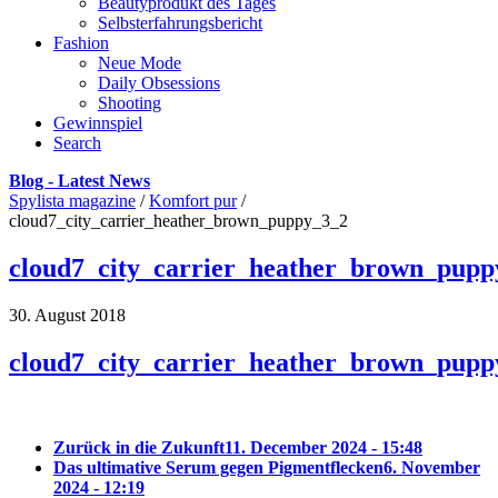
Beautyprodukt des Tages
Selbsterfahrungsbericht
Fashion
Neue Mode
Daily Obsessions
Shooting
Gewinnspiel
Search
Blog - Latest News
Spylista magazine
/
Komfort pur
/
cloud7_city_carrier_heather_brown_puppy_3_2
cloud7_city_carrier_heather_brown_pupp
30. August 2018
cloud7_city_carrier_heather_brown_pupp
Zurück in die Zukunft
11. December 2024 - 15:48
Das ultimative Serum gegen Pigmentflecken
6. November
2024 - 12:19