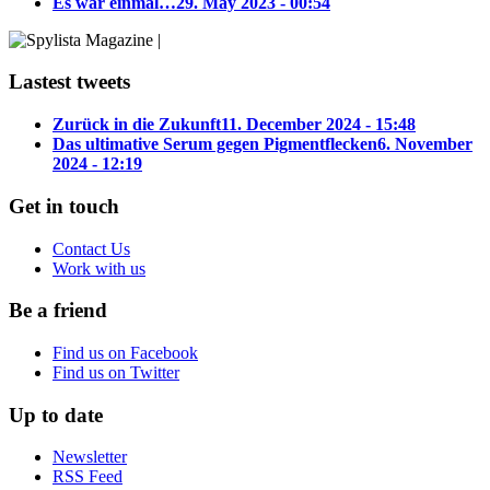
Es war einmal…
29. May 2023 - 00:54
Lastest tweets
Zurück in die Zukunft
11. December 2024 - 15:48
Das ultimative Serum gegen Pigmentflecken
6. November
2024 - 12:19
Get in touch
Contact Us
Work with us
Be a friend
Find us on Facebook
Find us on Twitter
Up to date
Newsletter
RSS Feed