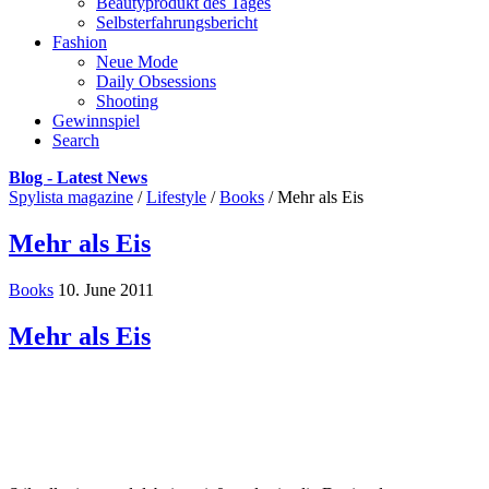
Beautyprodukt des Tages
Selbsterfahrungsbericht
Fashion
Neue Mode
Daily Obsessions
Shooting
Gewinnspiel
Search
Blog - Latest News
Spylista magazine
/
Lifestyle
/
Books
/
Mehr als Eis
Mehr als Eis
Books
10. June 2011
Mehr als Eis