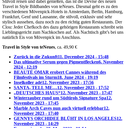
Stilvoll reisen und dabei genießen, das ist die Devise des neuen
Travel in Style Bildbandes von teNeues. Diesmal geht es zu den
verschiedenen Mövenpick-Hotels in Amsterdam, Berlin, Hamburg,
Frankfurt, Genf und Lausanne, die stilvoll, exklusiv und sehr
stylisch aussehen, dazu noch zu den richtig guten Restaurants. Der
Clou: Jeder Chefkoch des dazu gehörigen Restaurants schreibt sein
Lieblingsgericht zum Nachkochen auf. Als Nachtisch gibt’s bei uns
natürlich Eis von Mövenpick im Anschluss.
Travel in Style von teNeues
, ca. 49,90 €
Zurück in die Zukunft
11. December 2024 - 15:48
Das ultimative Serum gegen Pigmentflecken
6. November
2024 - 12:19
BEAUTÉ OMAR erobert Cannes während des
Filmfestivals im Sturm
18. June 2024 - 19:19
Inselkoller adé
12. November 2023 - 17:56
SANTA, TELL ME…
12. November 2023 - 17:52
„DEUTSCHES HAUS“
12. November 2023 - 17:47
Winterzauber rund um Südtirols Signature Spa
12.
November 2023 - 17:45
Marble Arch Caves nun auch virtuell erlebbar
12.
November 2023 - 17:40
GENNYS ORCHIDEE BLÜHT IN LOS ANGELES
12.
November 2023 - 14:29