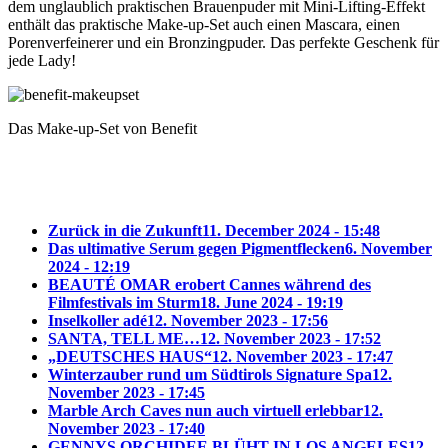
dem unglaublich praktischen Brauenpuder mit Mini-Lifting-Effekt
enthält das praktische Make-up-Set auch einen Mascara, einen
Porenverfeinerer und ein Bronzingpuder. Das perfekte Geschenk für
jede Lady!
Das Make-up-Set von Benefit
Zurück in die Zukunft
11. December 2024 - 15:48
Das ultimative Serum gegen Pigmentflecken
6. November
2024 - 12:19
BEAUTÉ OMAR erobert Cannes während des
Filmfestivals im Sturm
18. June 2024 - 19:19
Inselkoller adé
12. November 2023 - 17:56
SANTA, TELL ME…
12. November 2023 - 17:52
„DEUTSCHES HAUS“
12. November 2023 - 17:47
Winterzauber rund um Südtirols Signature Spa
12.
November 2023 - 17:45
Marble Arch Caves nun auch virtuell erlebbar
12.
November 2023 - 17:40
GENNYS ORCHIDEE BLÜHT IN LOS ANGELES
12.