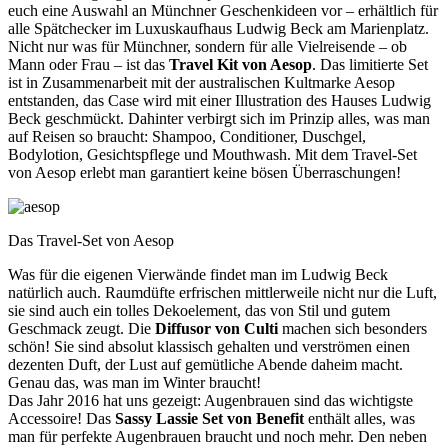
euch eine Auswahl an Münchner Geschenkideen vor – erhältlich für
alle Spätchecker im Luxuskaufhaus Ludwig Beck am Marienplatz.
Nicht nur was für Münchner, sondern für alle Vielreisende – ob
Mann oder Frau – ist das
Travel Kit von Aesop
. Das limitierte Set
ist in Zusammenarbeit mit der australischen Kultmarke Aesop
entstanden, das Case wird mit einer Illustration des Hauses Ludwig
Beck geschmückt. Dahinter verbirgt sich im Prinzip alles, was man
auf Reisen so braucht: Shampoo, Conditioner, Duschgel,
Bodylotion, Gesichtspflege und Mouthwash. Mit dem Travel-Set
von Aesop erlebt man garantiert keine bösen Überraschungen!
Das Travel-Set von Aesop
Was für die eigenen Vierwände findet man im Ludwig Beck
natürlich auch. Raumdüfte erfrischen mittlerweile nicht nur die Luft,
sie sind auch ein tolles Dekoelement, das von Stil und gutem
Geschmack zeugt. Die
Diffusor von Culti
machen sich besonders
schön! Sie sind absolut klassisch gehalten und verströmen einen
dezenten Duft, der Lust auf gemütliche Abende daheim macht.
Genau das, was man im Winter braucht!
Das Jahr 2016 hat uns gezeigt: Augenbrauen sind das wichtigste
Accessoire! Das
Sassy Lassie Set von Benefit
enthält alles, was
man für perfekte Augenbrauen braucht und noch mehr. Den neben