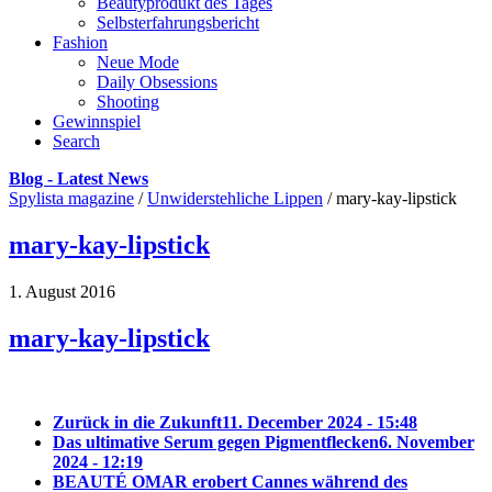
Beautyprodukt des Tages
Selbsterfahrungsbericht
Fashion
Neue Mode
Daily Obsessions
Shooting
Gewinnspiel
Search
Blog - Latest News
Spylista magazine
/
Unwiderstehliche Lippen
/
mary-kay-lipstick
mary-kay-lipstick
1. August 2016
mary-kay-lipstick
Zurück in die Zukunft
11. December 2024 - 15:48
Das ultimative Serum gegen Pigmentflecken
6. November
2024 - 12:19
BEAUTÉ OMAR erobert Cannes während des