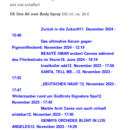
erst mal schaffen!
CK One All over Body Spray
250 ml, ca. 29 €
Zurück in die Zukunft
11. December 2024 -
15:48
Das ultimative Serum gegen
Pigmentflecken
6. November 2024 - 12:19
BEAUTÉ OMAR erobert Cannes während
des Filmfestivals im Sturm
18. June 2024 - 19:19
Inselkoller adé
12. November 2023 - 17:56
SANTA, TELL ME…
12. November 2023 -
17:52
„DEUTSCHES HAUS“
12. November 2023 -
17:47
Winterzauber rund um Südtirols Signature Spa
12.
November 2023 - 17:45
Marble Arch Caves nun auch virtuell
erlebbar
12. November 2023 - 17:40
GENNYS ORCHIDEE BLÜHT IN LOS
ANGELES
12. November 2023 - 14:29