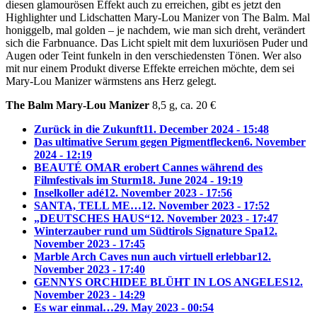
diesen glamourösen Effekt auch zu erreichen, gibt es jetzt den
Highlighter und Lidschatten Mary-Lou Manizer von The Balm. Mal
honiggelb, mal golden – je nachdem, wie man sich dreht, verändert
sich die Farbnuance. Das Licht spielt mit dem luxuriösen Puder und
Augen oder Teint funkeln in den verschiedensten Tönen. Wer also
mit nur einem Produkt diverse Effekte erreichen möchte, dem sei
Mary-Lou Manizer wärmstens ans Herz gelegt.
The Balm Mary-Lou Manizer
8,5 g, ca. 20 €
Zurück in die Zukunft
11. December 2024 - 15:48
Das ultimative Serum gegen Pigmentflecken
6. November
2024 - 12:19
BEAUTÉ OMAR erobert Cannes während des
Filmfestivals im Sturm
18. June 2024 - 19:19
Inselkoller adé
12. November 2023 - 17:56
SANTA, TELL ME…
12. November 2023 - 17:52
„DEUTSCHES HAUS“
12. November 2023 - 17:47
Winterzauber rund um Südtirols Signature Spa
12.
November 2023 - 17:45
Marble Arch Caves nun auch virtuell erlebbar
12.
November 2023 - 17:40
GENNYS ORCHIDEE BLÜHT IN LOS ANGELES
12.
November 2023 - 14:29
Es war einmal…
29. May 2023 - 00:54