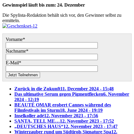
Gewinnspiel läuft bis zum: 24. Dezember
Die Spylista-Redaktion behält sich vor, den Gewinner selbst zu
ermitteln.
Vorname*
Nachname*
E-Mail*
Jetzt Teilnehmen
Zurück in die Zukunft
11. December 2024 - 15:48
Das ultimative Serum gegen Pigmentflecken
6. November
2024 - 12:19
BEAUTÉ OMAR erobert Cannes während des
Filmfestivals im Sturm
18. June 2024 - 19:19
Inselkoller adé
12. November 2023 - 17:56
SANTA, TELL ME…
12. November 2023 - 17:52
„DEUTSCHES HAUS“
12. November 2023 - 17:47
Winterzauber rund um Südtirols Signature Spa
12.