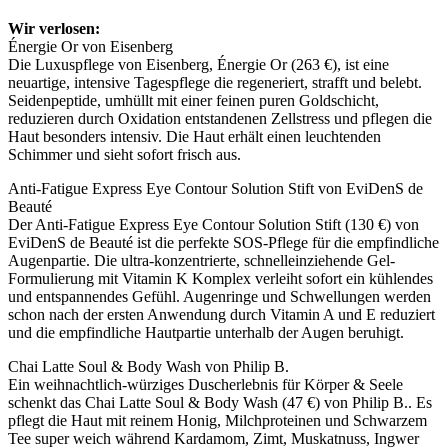
Wir verlosen:
Énergie Or von Eisenberg
Die Luxuspflege von Eisenberg, Énergie Or (263 €), ist eine
neuartige, intensive Tagespflege die regeneriert, strafft und belebt.
Seidenpeptide, umhüllt mit einer feinen puren Goldschicht,
reduzieren durch Oxidation entstandenen Zellstress und pflegen die
Haut besonders intensiv. Die Haut erhält einen leuchtenden
Schimmer und sieht sofort frisch aus.
Anti-Fatigue Express Eye Contour Solution Stift von EviDenS de
Beauté
Der Anti-Fatigue Express Eye Contour Solution Stift (130 €) von
EviDenS de Beauté ist die perfekte SOS-Pflege für die empfindliche
Augenpartie. Die ultra-konzentrierte, schnelleinziehende Gel-
Formulierung mit Vitamin K Komplex verleiht sofort ein kühlendes
und entspannendes Gefühl. Augenringe und Schwellungen werden
schon nach der ersten Anwendung durch Vitamin A und E reduziert
und die empfindliche Hautpartie unterhalb der Augen beruhigt.
Chai Latte Soul & Body Wash von Philip B.
Ein weihnachtlich-würziges Duscherlebnis für Körper & Seele
schenkt das Chai Latte Soul & Body Wash (47 €) von Philip B.. Es
pflegt die Haut mit reinem Honig, Milchproteinen und Schwarzem
Tee super weich während Kardamom, Zimt, Muskatnuss, Ingwer