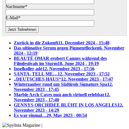
Nachname*
E-Mail*
Jetzt Teilnehmen
Zurück in die Zukunft
11. December 2024 - 15:48
Das ultimative Serum gegen Pigmentflecken
6. November
2024 - 12:19
BEAUTÉ OMAR erobert Cannes während des
Filmfestivals im Sturm
18. June 2024 - 19:19
Inselkoller adé
12. November 2023 - 17:56
SANTA, TELL ME…
12. November 2023 - 17:52
„DEUTSCHES HAUS“
12. November 2023 - 17:47
Winterzauber rund um Südtirols Signature Spa
12.
November 2023 - 17:45
Marble Arch Caves nun auch virtuell erlebbar
12.
November 2023 - 17:40
GENNYS ORCHIDEE BLÜHT IN LOS ANGELES
12.
November 2023 - 14:29
Es war einmal…
29. May 2023 - 00:54