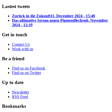
Lastest tweets
Zurück in die Zukunft
11. December 2024 - 15:48
Das ultimative Serum gegen Pigmentflecken
6. November
2024 - 12:19
Get in touch
Contact Us
Work with us
Be a friend
Find us on Facebook
Find us on Twitter
Up to date
Newsletter
RSS Feed
Bookmarks