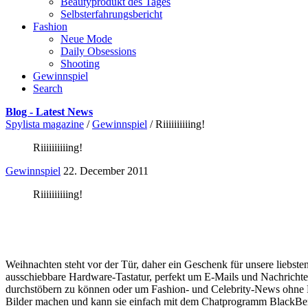
Beautyprodukt des Tages
Selbsterfahrungsbericht
Fashion
Neue Mode
Daily Obsessions
Shooting
Gewinnspiel
Search
Blog - Latest News
Spylista magazine
/
Gewinnspiel
/
Riiiiiiiiiing!
Riiiiiiiiiing!
Gewinnspiel
22. December 2011
Riiiiiiiiiing!
Weihnachten steht vor der Tür, daher ein Geschenk für unsere liebs
ausschiebbare Hardware-Tastatur, perfekt um E-Mails und Nachricht
durchstöbern zu können oder um Fashion- und Celebrity-News ohne 
Bilder machen und kann sie einfach mit dem Chatprogramm BlackBerry