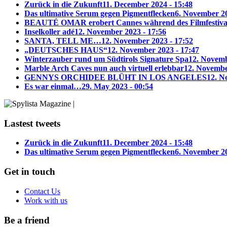
Zurück in die Zukunft
11. December 2024 - 15:48
Das ultimative Serum gegen Pigmentflecken
6. November 20
BEAUTÉ OMAR erobert Cannes während des Filmfestiva
Inselkoller adé
12. November 2023 - 17:56
SANTA, TELL ME…
12. November 2023 - 17:52
„DEUTSCHES HAUS“
12. November 2023 - 17:47
Winterzauber rund um Südtirols Signature Spa
12. Novemb
Marble Arch Caves nun auch virtuell erlebbar
12. Novembe
GENNYS ORCHIDEE BLÜHT IN LOS ANGELES
12. N
Es war einmal…
29. May 2023 - 00:54
Lastest tweets
Zurück in die Zukunft
11. December 2024 - 15:48
Das ultimative Serum gegen Pigmentflecken
6. November 20
Get in touch
Contact Us
Work with us
Be a friend