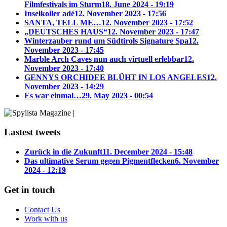
Filmfestivals im Sturm
18. June 2024 - 19:19
Inselkoller adé
12. November 2023 - 17:56
SANTA, TELL ME…
12. November 2023 - 17:52
„DEUTSCHES HAUS“
12. November 2023 - 17:47
Winterzauber rund um Südtirols Signature Spa
12.
November 2023 - 17:45
Marble Arch Caves nun auch virtuell erlebbar
12.
November 2023 - 17:40
GENNYS ORCHIDEE BLÜHT IN LOS ANGELES
12.
November 2023 - 14:29
Es war einmal…
29. May 2023 - 00:54
Lastest tweets
Zurück in die Zukunft
11. December 2024 - 15:48
Das ultimative Serum gegen Pigmentflecken
6. November
2024 - 12:19
Get in touch
Contact Us
Work with us