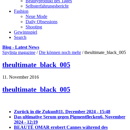
Beautyprodukt des Tages
Selbsterfahrungsbericht
Fashion
Neue Mode
Daily Obsessions
Shooting
Gewinnspiel
Search
Blog - Latest News
Spylista magazine
/
Die können noch mehr
/
theultimate_black_005
theultimate_black_005
11. November 2016
theultimate_black_005
Zurück in die Zukunft
11. December 2024 - 15:48
Das ultimative Serum gegen Pigmentflecken
6. November
2024 - 12:19
BEAUTÉ OMAR erobert Cannes während des